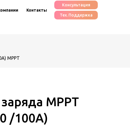
Консультация
компании
Контакты
Тех. Поддержка
00A) MPPT
 заряда MPPT
0 /100A)