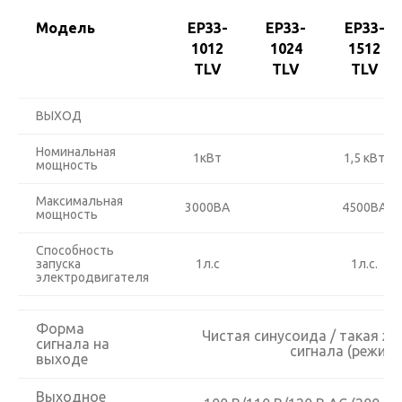
Mодель
EP33-
EP33-
EP33-
1012
1024
1512
TLV
TLV
TLV
ВЫХОД
Номинальная
1кВт
1,5 кВт
мощность
Максимальная
3000ВА
4500ВА
мощность
Способность
запуска
1л.с
1л.с.
электродвигателя
Форма
Чистая синусоида / такая же
сигнала на
сигнала (режим 
выходе
Выходное