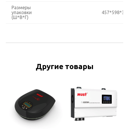
Размеры
упаковки
457*598*30
(Ш*В*Г)
Другие товары