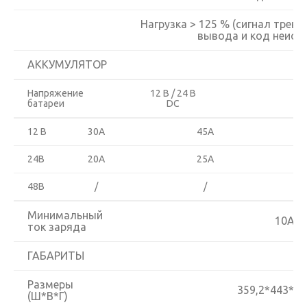
Нагрузка > 125 % (сигнал трево
вывода и код неиспр
АККУМУЛЯТОР
Напряжение
12 В / 24 В
батареи
DC
12 В
30А
45А
24В
20А
25А
48В
/
/
Минимальный
10А
ток заряда
ГАБАРИТЫ
Размеры
359,2*443*1
(Ш*В*Г)