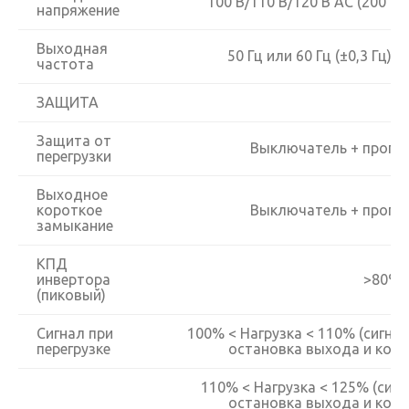
100 В/110 В/120 В AC (200 В/
напряжение
Выходная
50 Гц или 60 Гц (±0,3 Гц)
частота
ЗАЩИТА
Защита от
Выключатель + прогр
перегрузки
Выходное
короткое
Выключатель + прогр
замыкание
КПД
инвертора
>80%
(пиковый)
Сигнал при
100% < Нагрузка < 110% (сигнал
перегрузке
остановка выхода и код 
110% < Нагрузка < 125% (сигн
остановка выхода и код 